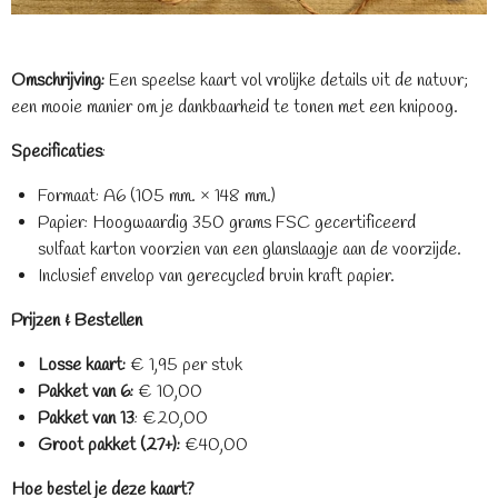
Omschrijving:
Een speelse kaart vol vrolijke details uit de natuur;
een mooie manier om je dankbaarheid te tonen met een knipoog.
Specificaties
:
Formaat: A6 (105 mm. × 148 mm.)
Papier: Hoogwaardig 350 grams FSC gecertificeerd
sulfaat
karton v
oorzien van een glanslaagje aan de voorzijde.
Inclusief envelop van gerecycled bruin kraft papier.
Prijzen & Bestellen
Losse kaart:
€ 1,95 per stuk
​Pakket van 6:
€ 10,00
​Pakket van 13
: €20,00
​Groot pakket (27+):
€40,00
Hoe bestel je deze kaart?