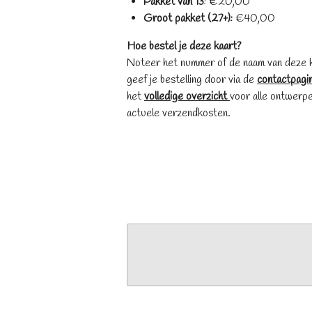
​Pakket van 13
: €20,00
​Groot pakket (27+):
€40,00
Hoe bestel je deze kaart?
Noteer het nummer of de naam van deze 
geef je bestelling door via de
contactpagi
het
volledige overzicht
voor alle ontwerp
actuele verzendkosten.