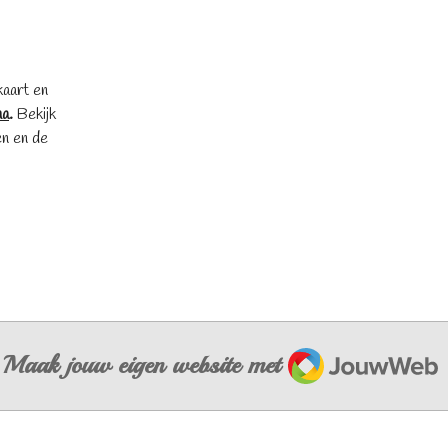
kaart en
na
.
Bekijk
en en de
JouwWeb
Maak jouw eigen website met