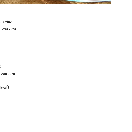
 kleine
t van een
C
 van een
 kraft