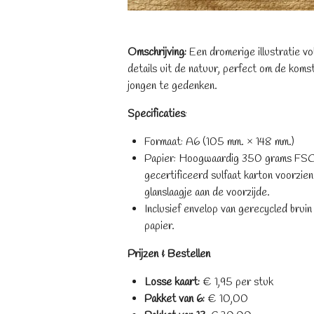
Omschrijving:
Een dromerige illustratie vol
details uit de natuur, perfect om de koms
jongen te gedenken.
Specificaties
:
Formaat: A6 (105 mm. × 148 mm.)
Papier: Hoogwaardig 350 grams FS
gecertificeerd
sulfaat
karton v
oorzien
glanslaagje aan de voorzijde.
Inclusief envelop van gerecycled bruin
papier.
Prijzen & Bestellen
Losse kaart:
€ 1,95 per stuk
​Pakket van 6:
€ 10,00